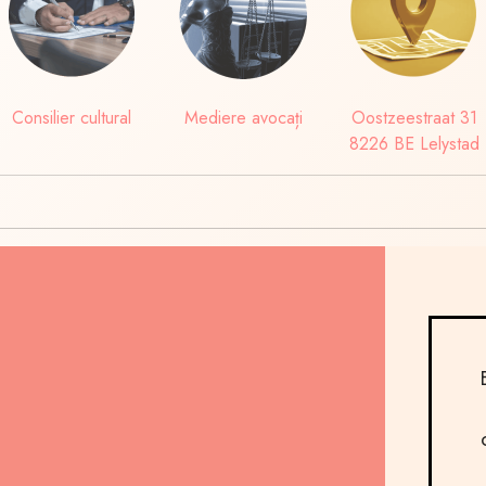
Consilier cultural
Mediere avocați
Oostzeestraat 31
8226 BE Lelystad