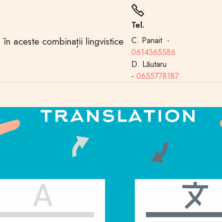
Tel.
 în aceste combinații lingvistice
C. Panait -
0614365586
D. Lăutaru
-
0655778187